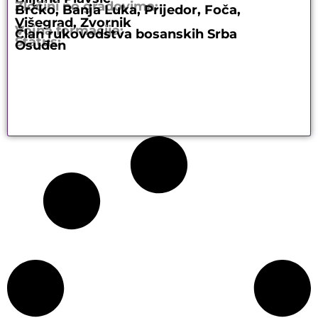
Zločini po gradovima:
Brčko, Banja Luka, Prijedor, Foča,
Višegrad, Zvornik
Vojna formacija:
Član rukovodstva bosanskih Srba
Status:
Osuđen