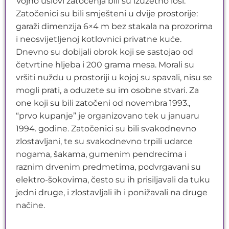
Vojno uslovi zatočenja bili su izuzetno loši.
Zatočenici su bili smješteni u dvije prostorije:
garaži dimenzija 6×4 m bez stakala na prozorima
i neosvijetljenoj kotlovnici privatne kuće.
Dnevno su dobijali obrok koji se sastojao od
četvrtine hljeba i 200 grama mesa. Morali su
vršiti nuždu u prostoriji u kojoj su spavali, nisu se
mogli prati, a oduzete su im osobne stvari. Za
one koji su bili zatočeni od novembra 1993.,
“prvo kupanje” je organizovano tek u januaru
1994. godine. Zatočenici su bili svakodnevno
zlostavljani, te su svakodnevno trpili udarce
nogama, šakama, gumenim pendrecima i
raznim drvenim predmetima, podvrgavani su
elektro-šokovima, često su ih prisiljavali da tuku
jedni druge, i zlostavljali ih i ponižavali na druge
načine.