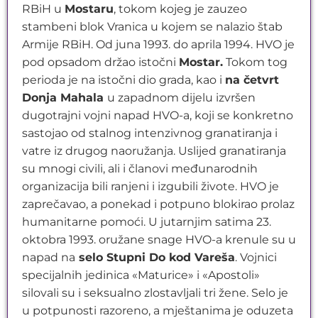
RBiH u
Mostaru
, tokom kojeg je zauzeo
stambeni blok Vranica u kojem se nalazio štab
Armije RBiH. Od juna 1993. do aprila 1994. HVO je
pod opsadom držao istočni
Mostar.
Tokom tog
perioda je na istočni dio grada, kao i
na četvrt
Donja Mahala
u zapadnom dijelu izvršen
dugotrajni vojni napad HVO-a, koji se konkretno
sastojao od stalnog intenzivnog granatiranja i
vatre iz drugog naoružanja. Uslijed granatiranja
su mnogi civili, ali i članovi međunarodnih
organizacija bili ranjeni i izgubili živote. HVO je
zaprečavao, a ponekad i potpuno blokirao prolaz
humanitarne pomoći. U jutarnjim satima 23.
oktobra 1993. oružane snage HVO-a krenule su u
napad na
selo Stupni Do kod Vareša
. Vojnici
specijalnih jedinica «Maturice» i «Apostoli»
silovali su i seksualno zlostavljali tri žene. Selo je
u potpunosti razoreno, a mještanima je oduzeta