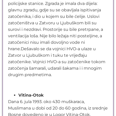
policijske stanice. Zgrada je imala dva dijela:
glavnu zgradu, gdje su se obavljala ispitivanja
zatočenika, i dio u kojem su bile ćelije. Uslovi
zatočeništva u Zatvoru u Ljubuškom bili su
surovi i nezdravi. Prostorije su bile pretrpane, a
ventilacija loša. Nije bilo ležaja niti posteljine, a
zatočenici nisu imali dovoljno vode ni
hrane.Dešavalo se da vojnici HVO-a ulaze u
Zatvor u Ljubuškom i tuku te vrijeđaju
zatočenike. Vojnici HVO-a su zatočenike tokom
zatočenja šamarali, udarali šakama i i mnogim
drugim predmetima.
Vitina-Otok
Dana 6. jula 1993. oko 430 muškaraca,
Muslimana u dobi od 20 do 60 godina, iz srednje
Bosne dovedeno je u Logor Vitina-Otok.