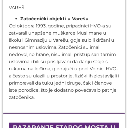
VAREŠ
Zatočenički objekti u Varešu
Od oktobra 1993. godine, pripadnici HVO-a su
zatvarali uhapšene muškarce Muslimane u
školu i Gimnaziju u Varešu, gdje su bili držani u
nesnosnim uslovima. Zatočenici su imali
nedovoljno hrane, nisu imali pristup sanitarnim
uslovima i bili su prisiljavani da danju stoje s
rukama na leđima, gledajući u pod. Vojnici HVO-
a često su ulazili u prostorije, fizički ih zlostavljali i
primoravali da tuku jedni druge, čak i članove
iste porodice, što je dodatno povećavalo patnje
zatočenika.
RAZARANJE STAROG MOSTA U