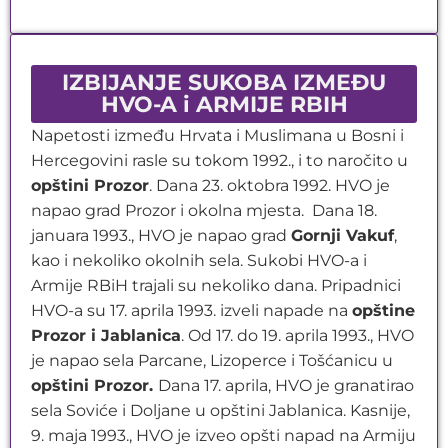
IZBIJANJE SUKOBA IZMEĐU
HVO-A i ARMIJE RBIH
Napetosti između Hrvata i Muslimana u Bosni i
Hercegovini rasle su tokom 1992., i to naročito u
opštini Prozor
. Dana 23. oktobra 1992. HVO je
napao grad Prozor i okolna mjesta. Dana 18.
januara 1993., HVO je napao grad
Gornji Vakuf
,
kao i nekoliko okolnih sela. Sukobi HVO-a i
Armije RBiH trajali su nekoliko dana. Pripadnici
HVO-a su 17. aprila 1993. izveli napade na
opštine
Prozor i Jablanica
. Od 17. do 19. aprila 1993., HVO
je napao sela Parcane, Lizoperce i Tošćanicu u
opštini Prozor.
Dana 17. aprila, HVO je granatirao
sela Soviće i Doljane u opštini Jablanica. Kasnije,
9. maja 1993., HVO je izveo opšti napad na Armiju