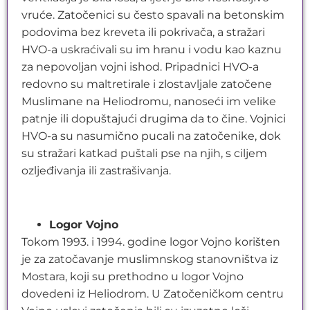
vruće. Zatočenici su često spavali na betonskim
podovima bez kreveta ili pokrivača, a stražari
HVO-a uskraćivali su im hranu i vodu kao kaznu
za nepovoljan vojni ishod. Pripadnici HVO-a
redovno su maltretirale i zlostavljale zatočene
Muslimane na Heliodromu, nanoseći im velike
patnje ili dopuštajući drugima da to čine. Vojnici
HVO-a su nasumično pucali na zatočenike, dok
su stražari katkad puštali pse na njih, s ciljem
ozljeđivanja ili zastrašivanja.
Logor Vojno
Tokom 1993. i 1994. godine logor Vojno korišten
je za zatočavanje muslimnskog stanovništva iz
Mostara, koji su prethodno u logor Vojno
dovedeni iz Heliodrom. U Zatočeničkom centru