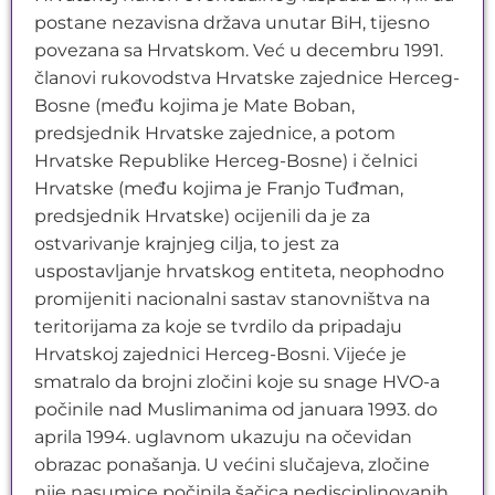
postane nezavisna država unutar BiH, tijesno
povezana sa Hrvatskom. Već u decembru 1991.
članovi rukovodstva Hrvatske zajednice Herceg-
Bosne (među kojima je Mate Boban,
predsjednik Hrvatske zajednice, a potom
Hrvatske Republike Herceg-Bosne) i čelnici
Hrvatske (među kojima je Franjo Tuđman,
predsjednik Hrvatske) ocijenili da je za
ostvarivanje krajnjeg cilja, to jest za
uspostavljanje hrvatskog entiteta, neophodno
promijeniti nacionalni sastav stanovništva na
teritorijama za koje se tvrdilo da pripadaju
Hrvatskoj zajednici Herceg-Bosni. Vijeće je
smatralo da brojni zločini koje su snage HVO-a
počinile nad Muslimanima od januara 1993. do
aprila 1994. uglavnom ukazuju na očevidan
obrazac ponašanja. U većini slučajeva, zločine
nije nasumice počinila šačica nedisciplinovanih