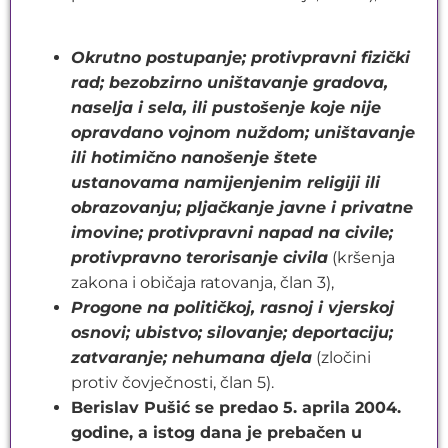
Okrutno postupanje; protivpravni fizički
rad; bezobzirno uništavanje gradova,
naselja i sela, ili pustošenje koje nije
opravdano vojnom nuždom; uništavanje
ili hotimično nanošenje štete
ustanovama namijenjenim religiji ili
obrazovanju; pljačkanje javne i privatne
imovine; protivpravni napad na civile;
protivpravno terorisanje civila
(kršenja
zakona i običaja ratovanja, član 3),
Progone na političkoj, rasnoj i vjerskoj
osnovi; ubistvo; silovanje; deportaciju;
zatvaranje; nehumana djela
(zločini
protiv čovječnosti, član 5).
Berislav Pušić se predao 5. aprila 2004.
godine, a istog dana je prebačen u