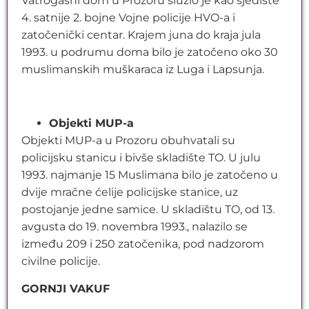
Vatrogasni dom u Prozoru služio je kao sjedište
4. satnije 2. bojne Vojne policije HVO-a i
zatočenički centar. Krajem juna do kraja jula
1993. u podrumu doma bilo je zatočeno oko 30
muslimanskih muškaraca iz Luga i Lapsunja.
Objekti MUP-a
Objekti MUP-a u Prozoru obuhvatali su
policijsku stanicu i bivše skladište TO. U julu
1993. najmanje 15 Muslimana bilo je zatočeno u
dvije mračne ćelije policijske stanice, uz
postojanje jedne samice. U skladištu TO, od 13.
avgusta do 19. novembra 1993., nalazilo se
između 209 i 250 zatočenika, pod nadzorom
civilne policije.
GORNJI VAKUF