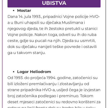
UBISTVA
Mostar
Dana 14. jula 1993., pripadnici Vojne policije HVO-
a u Buni uhapsili su dječaka Muslimana i
njegovog djeda, te ih žestoko pretukli u stanici
Vojne policije. Nakon toga, odveli su ih do ruba
ceste, gdje su pucali na njih. Djeda su usmrtili,
dok su dječaku nanijeli teške povrede i ostavili
ga u takvom stanju.
Logor Heliodrom
Od 1993. do proljeća 1994. godine, zatočenici su
bili izloženi premlaćivanju i zlostavljanju od
strane pripadnika HVO-a, usljed čega je izvjestan
broj zatočenika podlegao i preminuo. Tokom
deset mjeseci zatočenici su redovno korišteni za
radove na liniji fronta dok su borbe bile u toku,