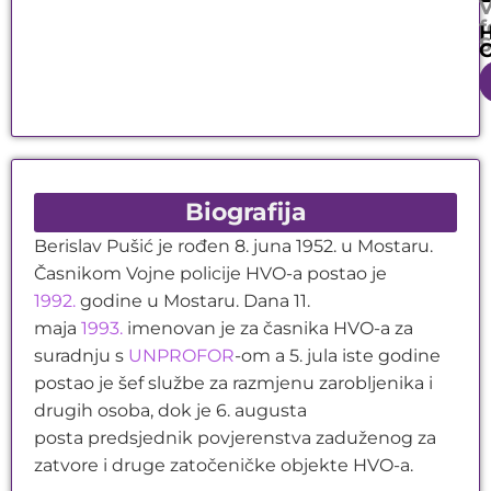
V
f
S
Biografija
Berislav Pušić je rođen 8. juna 1952. u Mostaru.
Časnikom Vojne policije HVO-a postao je
1992.
godine u Mostaru. Dana 11.
maja
1993.
imenovan je za časnika HVO-a za
suradnju s
UNPROFOR
-om a 5. jula iste godine
postao je šef službe za razmjenu zarobljenika i
drugih osoba, dok je 6. augusta
posta predsjednik povjerenstva zaduženog za
zatvore i druge zatočeničke objekte HVO-a.