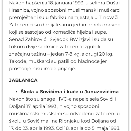
Nakon hapšenja 18. januara 1993. u selima Duša i
Hrasnica, vojno sposobni muslimanski muškarci
premješteni su u fabriku namještaja u Trnovači.
Zatočenici su dobijali samo jedan obrok dnevno,
koji se sastojao od komadića hljeba i supe.
Senad Zahirović i Svjedok BW izjavili su da su
tokom dvije sedmice zatočenja izgubili
značajnu težinu – jedan 7-8 kg, a drugi 20 kg.
Takođe, muškarci su patili od hladnoće jer
prostorije nisu imale grijanje.
JABLANICA
Škola u Sovićima i kuće u Junuzovićima
Nakon što su snage HVO-a napale sela Sovići i
Doljani 17. aprila 1993., n vojno sposobni
muslimanski muškarci su odvedeni i zatočeni u
školu u Sovićima i na Ribnjaku kod Doljana od
17. do 23. aprila 1993. Od 18. aprila do 5. maja 1993.