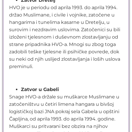
Zatvor Dretelj
HVO je u periodu od aprila 1993. do aprila 1994.
držao Muslimane, i civile i vojnike, zatočene u
hangarima i tunelima kasarne u Dretelju, u
surovim i nezdravim uslovima. Zatočenici su bili
izloženi tjelesnom i duševnom zlostavljanju od
strane pripadnika HVO-a. Mnogi su zbog toga
zadobili teške tjelesne ili psihičke povrede, dok
su neki od njih uslijed zlostavljanja i loših uslova
preminuli.
Zatvor u Gabeli
Snage HVO-a držale su muškarce Muslimane u
zatočeništvu u četiri limena hangara u bivšoj
logističkoj bazi JNA pokraj sela Gabela u opštini
Čapljina, od aprila 1993. do aprila 1994. godine.
Muškarci su pritvarani bez obzira na njihov