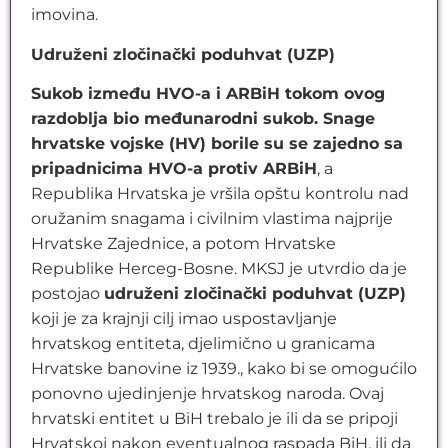
imovina.
Udruženi zločinački poduhvat (UZP)
Sukob između HVO-a i ARBiH tokom ovog
razdoblja bio međunarodni sukob. Snage
hrvatske vojske (HV) borile su se zajedno sa
pripadnicima HVO-a protiv ARBiH
, a
Republika Hrvatska je vršila opštu kontrolu nad
oružanim snagama i civilnim vlastima najprije
Hrvatske Zajednice, a potom Hrvatske
Republike Herceg-Bosne. MKSJ je utvrdio da je
postojao
udruženi zločinački poduhvat (UZP)
koji je za krajnji cilj imao uspostavljanje
hrvatskog entiteta, djelimično u granicama
Hrvatske banovine iz 1939., kako bi se omogućilo
ponovno ujedinjenje hrvatskog naroda. Ovaj
hrvatski entitet u BiH trebalo je ili da se pripoji
Hrvatskoj nakon eventualnog raspada BiH, ili da