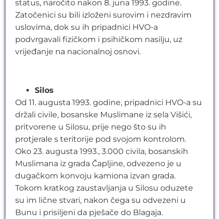
status, naročito nakon 8. juna 1993. godine.
Zatočenici su bili izloženi surovim i nezdravim
uslovima, dok su ih pripadnici HVO-a
podvrgavali fizičkom i psihičkom nasilju, uz
vrijeđanje na nacionalnoj osnovi.
Silos
Od 11. augusta 1993. godine, pripadnici HVO-a su
držali civile, bosanske Muslimane iz sela Višići,
pritvorene u Silosu, prije nego što su ih
protjerale s teritorije pod svojom kontrolom.
Oko 23. augusta 1993., 3.000 civila, bosanskih
Muslimana iz grada Čapljine, odvezeno je u
dugačkom konvoju kamiona izvan grada.
Tokom kratkog zaustavljanja u Silosu oduzete
su im lične stvari, nakon čega su odvezeni u
Bunu i prisiljeni da pješače do Blagaja.