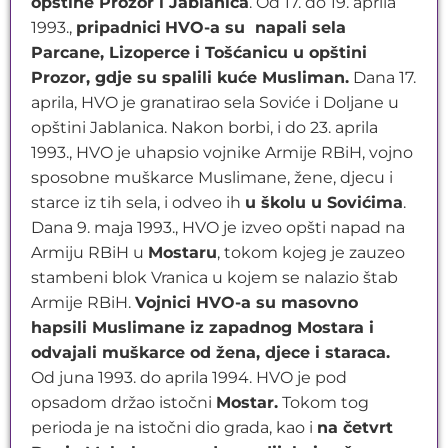
opštine Prozor i Jablanica
. Od 17. do 19. aprila
1993.,
pripadnici
HVO-a su napali sela
Parcane, Lizoperce i Tošćanicu u opštini
Prozor, gdje su spalili kuće Musliman.
Dana 17.
aprila, HVO je granatirao sela Soviće i Doljane u
opštini Jablanica. Nakon borbi, i do 23. aprila
1993., HVO je uhapsio vojnike Armije RBiH, vojno
sposobne muškarce Muslimane, žene, djecu i
starce iz tih sela, i odveo ih
u školu u Sovićima
.
Dana 9. maja 1993., HVO je izveo opšti napad na
Armiju RBiH u
Mostaru
, tokom kojeg je zauzeo
stambeni blok Vranica u kojem se nalazio štab
Armije RBiH.
Vojnici HVO-a su masovno
hapsili Muslimane iz zapadnog Mostara i
odvajali muškarce od žena, djece i staraca.
Od juna 1993. do aprila 1994. HVO je pod
opsadom držao istočni
Mostar.
Tokom tog
perioda je na istočni dio grada, kao i
na četvrt