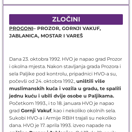
ZLOČINI
PROGONI
– PROZOR, GORNJI VAKUF,
JABLANICA, MOSTAR I VAREŠ
Dana 23. oktobra 1992. HVO je napao grad Prozor
i okolna mjesta. Nakon stavljanja grada Prozora i
sela Paljike pod kontrolu, pripadnici HVO-a su,
počevši od 24. oktobra 1992.,
uništili više
muslimanskih kuća i vozila u gradu, te spalili
jednu kuću i ubili dvije osobe u Paljikama.
Početkom 1993., i to 18. januara HVO je napao
grad
Gornji Vakuf
, kao i nekoliko okolnih sela.
Sukobi HVO-a i Armije RBiH trajali su nekoliko
dana. HVO je 17. aprila 1993. izveo napade na