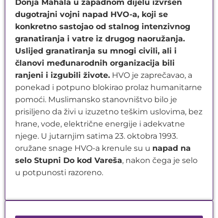
Donja Mahala u zapadnom dijelu izvršen
dugotrajni vojni napad HVO-a, koji se
konkretno sastojao od stalnog intenzivnog
granatiranja i vatre iz drugog naoružanja.
Uslijed granatiranja su mnogi civili, ali i
članovi međunarodnih organizacija bili
ranjeni i izgubili živote.
HVO je zaprečavao, a
ponekad i potpuno blokirao prolaz humanitarne
pomoći. Muslimansko stanovništvo bilo je
prisiljeno da živi u izuzetno teškim uslovima, bez
hrane, vode, električne energije i adekvatne
njege. U jutarnjim satima 23. oktobra 1993.
oružane snage HVO-a krenule su u
napad na
selo Stupni Do kod Vareša
, nakon čega je selo
u potpunosti razoreno.