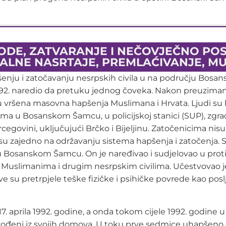
DE, ZATVARANJE I NEČOVJEČNO POS
ALNE NASRTAJE, PREMLAĆIVANJE, M
ju i zatočavanju nesrpskih civila u na području Bosansk
a 1992. naredio da pretuku jednog čoveka. Nakon preuzimanj
u vršena masovna hapšenja Muslimana i Hrvata. Ljudi su ha
a u Bosanskom Šamcu, u policijskoj stanici (SUP), zgradi 
cegovini, uključujući Brčko i Bijeljinu. Zatočenicima nisu
ali su zajedno na održavanju sistema hapšenja i zatočenja.
 u Bosanskom Šamcu. On je naređivao i sudjelovao u pr
limanima i drugim nesrpskim civilima. Učestvovao je u 
rtve su pretrpjele teške fizičke i psihičke povrede kao pos
7. aprila 1992. godine, a onda tokom cijele 1992. godine
vođeni iz svojih domova. U toku prve sedmice uhapšeno je