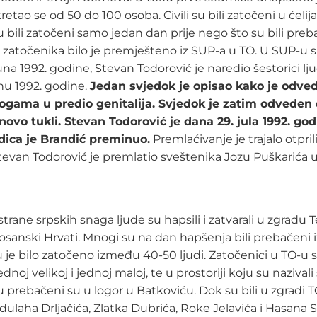
etao se od 50 do 100 osoba. Civili su bili zatočeni u ćeli
su bili zatočeni samo jedan dan prije nego što su bili pre
 zatočenika bilo je premješteno iz SUP-a u TO. U SUP-u su b
una 1992. godine, Stevan Todorović je naredio šestorici l
nu 1992. godine.
Jedan svjedok je opisao kako je odve
 nogama u predio genitalija. Svjedok je zatim odvede
novo tukli.
Stevan Todorović je dana 29. jula 1992. g
edica je Brandić preminuo.
Premlaćivanje je trajalo otpri
tevan Todorović je premlatio sveštenika Jozu Puškarića u
e srpskih snaga ljude su hapsili i zatvarali u zgradu Ter
i bosanski Hrvati. Mnogi su na dan hapšenja bili prebačeni
u je bilo zatočeno između 40-50 ljudi. Zatočenici u TO-u 
noj velikoj i jednoj maloj, te u prostoriji koju su nazival
 prebačeni su u logor u Batkoviću. Dok su bili u zgradi 
laha Drljačića, Zlatka Dubrića, Roke Jelavića i Hasana Sub