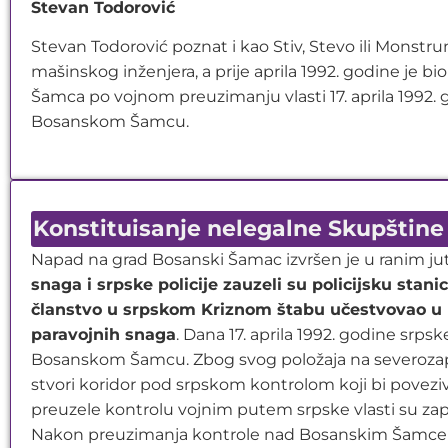
Stevan Todorović
Stevan Todorović poznat i kao Stiv, Stevo ili Monstr
mašinskog inženjera, a prije aprila 1992. godine je b
Šamca po vojnom preuzimanju vlasti 17. aprila 1992. 
Bosanskom Šamcu.
Konstituisanje nelegalne Skupštine
Napad na grad Bosanski Šamac izvršen je u ranim juta
snaga i srpske policije zauzeli su policijsku stani
članstvo u srpskom Kriznom štabu učestvovao u
paravojnih snaga
. Dana 17. aprila 1992. godine srps
Bosanskom Šamcu. Zbog svog položaja na severozapa
stvori koridor pod srpskom kontrolom koji bi povezi
preuzele kontrolu vojnim putem srpske vlasti su za
Nakon preuzimanja kontrole nad Bosanskim Šamcem 17.