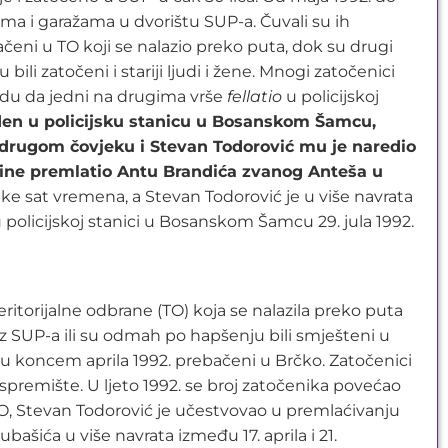
jama i garažama u dvorištu SUP-a. Čuvali su ih
bačeni u TO koji se nalazio preko puta, dok su drugi
ili zatočeni i stariji ljudi i žene. Mnogi zatočenici
judu da jedni na drugima vrše
fellatio
u policijskoj
den u policijsku stanicu u Bosanskom Šamcu,
n drugom čovjeku i Stevan Todorović mu je naredio
odine premlatio Antu Brandića zvanog Anteša u
like sat vremena, a Stevan Todorović je u više navrata
 policijskoj stanici u Bosanskom Šamcu 29. jula 1992.
itorijalne odbrane (TO) koja se nalazila preko puta
 iz SUP-a ili su odmah po hapšenju bili smješteni u
su koncem aprila 1992. prebačeni u Brčko. Zatočenici
i spremište. U ljeto 1992. se broj zatočenika povećao
TO, Stevan Todorović je učestvovao u premlaćivanju
ašića u više navrata između 17. aprila i 21.