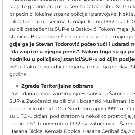
kraja te godine broj uhapšenih i zatočenih u SUP-u kr
pripadnici lokalne srpske policije i paravojske. Neki 
bili zatočeni mjesecima. U maju ili junu 1992. oko 100
su bili prebačeni iz SUP-a u Batković. Tokom maja i j
stanici u Bosanskom Šamcu u tri navrata u maju i ju
gdje ga je Stevan Todorović počeo tući i udarati
“da zagrize u njegov penis”. Nakon toga su ga po
hodniku u policijskoj stanici/SUP-u od čijih poslj
viđen kako žrtvu udara nogama i mlati ga po glavi. S
godine.
Zgrada Teritorijalne odbrane
Prvih dana nakon zauzimanja Bosanskog Šamca od stran
SUP-a. Zatočenici su bili civili, bosanski Muslimani 
zatočenički objekt TO-a. Sredinom aprila 1992. u TO-
su u TO-u držani pod stražom u nekoliko prostorija, jed
na oko 250. U novembru 1992. svi zatočenici u Šamcu
Hasana Bičića, Kemala Bobića, Hasana Čeribašića, Abdu