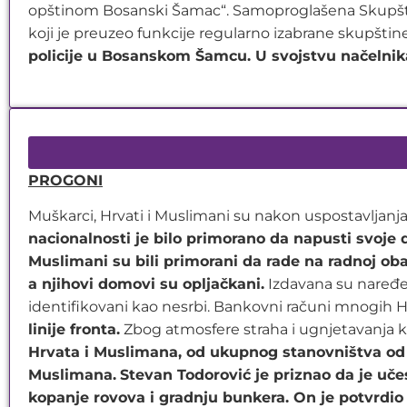
opštinom Bosanski Šamac“. Samoproglašena Skupštin
koji je preuzeo funkcije regularno izabrane skupštin
policije u Bosanskom Šamcu. U svojstvu načelnika 
PROGONI
Muškarci, Hrvati i Muslimani su nakon uspostavljanja
nacionalnosti je bilo primorano da napusti svoje
Muslimani su bili primorani da rade na radnoj ob
a njihovi domovi su opljačkani.
Izdavana su naređenj
identifikovani kao nesrbi. Bankovni računi mnogih Hr
linije fronta.
Zbog atmosfere straha i ugnjetavanja ko
Hrvata i Muslimana, od ukupnog stanovništva od 3
Muslimana.
Stevan Todorović je priznao da je uč
kopanje rovova i gradnju bunkera. On je potvrdio 