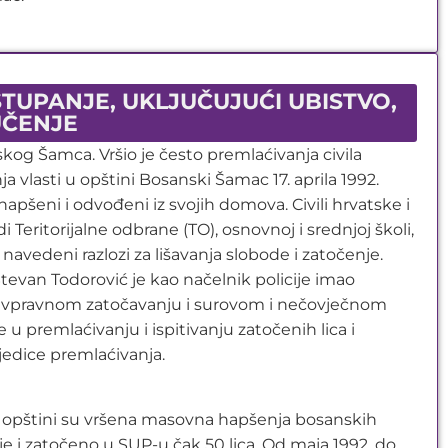
TUPANJE, UKLJUČUJUĆI UBISTVO,
UČENJE
og Šamca. Vršio je često premlaćivanja civila
a vlasti u opštini Bosanski Šamac 17. aprila 1992.
pšeni i odvođeni iz svojih domova. Civili hrvatske i
Teritorijalne odbrane (TO), osnovnoj i srednjoj školi,
 navedeni razlozi za lišavanja slobode i zatočenje.
 Stevan Todorović je kao načelnik policije imao
otivpravnom zatočavanju i surovom i nečovječnom
premlaćivanju i ispitivanju zatočenih lica i
ljedice premlaćivanja.
 u opštini su vršena masovna hapšenja bosanskih
 i zatočeno u SUP-u čak 50 lica. Od maja 1992. do