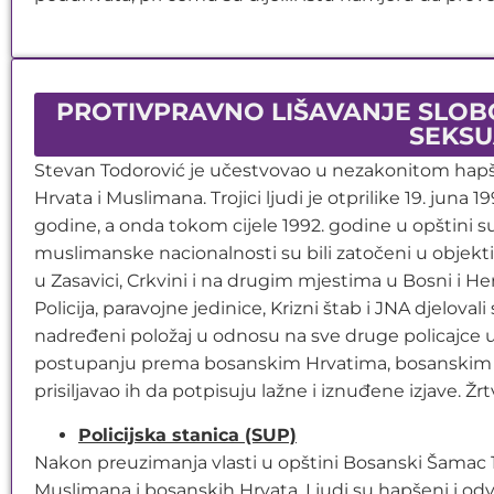
PROTIVPRAVNO LIŠAVANJE SLOBO
SEKSU
Stevan Todorović je učestvovao u nezakonitom hapšen
Hrvata i Muslimana. Trojici ljudi je otprilike 19. jun
godine, a onda tokom cijele 1992. godine u opštini s
muslimanske nacionalnosti su bili zatočeni u objektim
u Zasavici, Crkvini i na drugim mjestima u Bosni i Her
Policija, paravojne jedinice, Krizni štab i JNA djelov
nadređeni položaj u odnosu na sve druge policajce
postupanju prema bosanskim Hrvatima, bosanskim Mus
prisiljavao ih da potpisuju lažne i iznuđene izjave. Ž
Policijska stanica (SUP)
Nakon preuzimanja vlasti u opštini Bosanski Šamac 1
Muslimana i bosanskih Hrvata. Ljudi su hapšeni i od