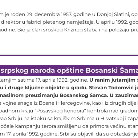
um je rođen 29. decembra 1957. godine u Donjoj Slatini, 
io direktor u fabrici pletenog namještaja. U aprilu 1992. 
godine. Bio ja član srpskog Kriznog štaba i na položaju 
 srpskog naroda opštine Bosanski Šamac
rnjim satima 17. aprila 1992. godine.
U ranim jutarnjim
cu i druge ključne objekte u gradu. Stevan Todorović je 
 nasilnom preuzimanju Bosanskog Šamca. U zauzimanj
ke vojne snage iz Bosne i Hercegovine, kao i iz drugih dije
dnom kraju “Posavskog koridora” kontrola nad gradom j
vao Srbiju na istoku sa krajiškim Srbima u Hrvatskoj i 
počele kampanju terora smišljenu da primora većinu sta
 aprila 1992. godine, Srbi su objavili da su dotadašnje