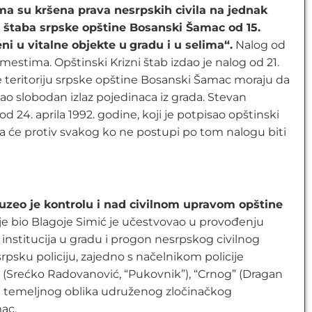
ima su kršena prava nesrpskih civila na jednak
 štaba srpske opštine Bosanski Šamac od 15.
ni u vitalne objekte u
gradu i u selima
“.
Nalog od
m mestima. Opštinski Krizni štab izdao je nalog od 21.
e teritoriju srpske opštine Bosanski Šamac moraju da
 slobodan izlaz pojedinaca iz grada. Stevan
24. aprila 1992. godine, koji je potpisao opštinski
da će protiv svakog ko ne postupi po tom nalogu biti
uzeo je kontrolu i nad civilnom upravom opštine
 je bio Blagoje Simić je učestvovao u provođenju
institucija u gradu i progon nesrpskog civilnog
rpsku policiju, zajedno s načelnikom policije
” (Srećko Radovanović, “Pukovnik”), “Crnog” (Dragan
snici temeljnog oblika udruženog zločinačkog
ac.