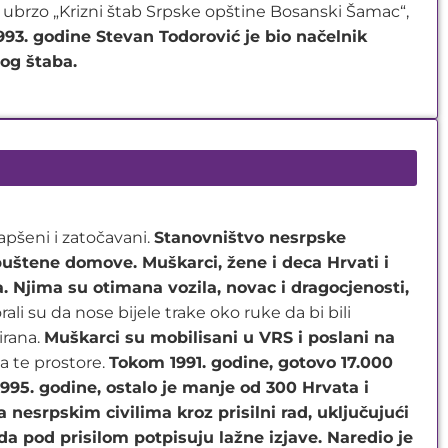
brzo „Krizni štab Srpske opštine Bosanski Šamac“,
993. godine Stevan Todorović je bio načelnik
nog štaba.
apšeni i zatočavani.
Stanovništvo nesrpske
puštene domove. Muškarci, žene i deca Hrvati i
 Njima su otimana vozila, novac i dragocjenosti,
i su da nose bijele trake oko ruke da bi bili
irana.
Muškarci su mobilisani u VRS i poslani na
a te prostore.
Tokom 1991. godine, gotovo 17.000
995. godine, ostalo je manje od 300 Hrvata i
esrpskim civilima kroz prisilni rad, uključujući
da pod prisilom potpisuju lažne izjave. Naredio je