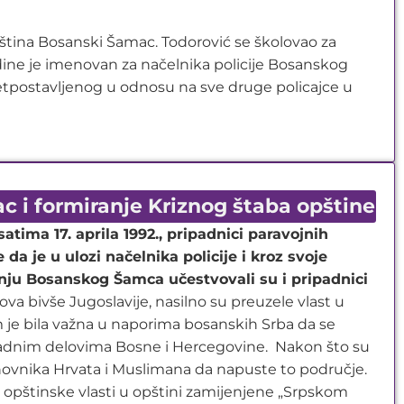
opština Bosanski Šamac. Todorović se školovao za
godine je imenovan za načelnika policije Bosanskog
pretpostavljenog u odnosu na sve druge policajce u
 i formiranje Kriznog štaba opštine
satima 17. aprila 1992., pripadnici paravojnih
da je u ulozi načelnika policije i kroz svoje
u Bosanskog Šamca učestvovali su i pripadnici
lova bivše Jugoslavije, nasilno su preuzele vlast u
e bila važna u naporima bosanskih Srba da se
zapadnim delovima Bosne i Hercegovine. Nakon što su
novnika Hrvata i Muslimana da napuste to područje.
 opštinske vlasti u opštini zamijenjene „Srpskom