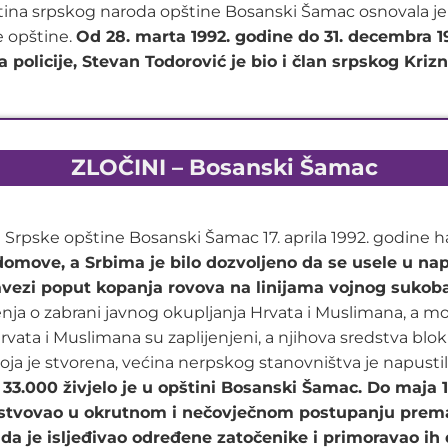
a srpskog naroda opštine Bosanski Šamac osnovala je u
e opštine.
Od 28. marta 1992. godine do 31. decembra 1
policije, Stevan Todorović je bio i član srpskog Kriz
ZLOČINI – Bosanski Šamac
 Srpske opštine Bosanski Šamac 17. aprila 1992. godine h
 domove, a Srbima je bilo dozvoljeno da se usele u na
avezi poput kopanja rovova na linijama vojnog sukoba.
a o zabrani javnog okupljanja Hrvata i Muslimana, a moral
vata i Muslimana su zaplijenjeni, a njihova sredstva blok
ja je stvorena, većina nerpskog stanovništva je napustil
3.000 živjelo je u opštini Bosanski Šamac. Do maja 1
estvovao u okrutnom i nečovječnom postupanju prema n
da je isljeđivao određene zatočenike i primoravao ih 