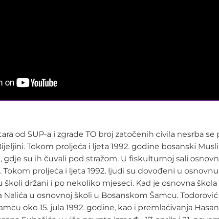
tara od SUP-a i zgrade TO broj zatočenih civila nesrba se
ljini. Tokom proljeća i ljeta 1992. godine bosanski Muslima
dje su ih čuvali pod stražom. U fiskulturnoj sali osnovn
 Tokom proljeća i ljeta 1992. ljudi su dovođeni u osnovnu
 školi držani i po nekoliko mjeseci. Kad je osnovna škola 
Nalića u osnovnoj školi u Bosanskom Šamcu. Todorović je
u oko 15. jula 1992. godine, kao i premlaćivanja Hasana