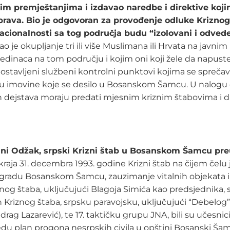
nim premještanjima i izdavao naredbe i direktive koj
ava. Bio je odgovoran za provođenje odluke Kriznog
nacionalnosti sa tog područja budu “
izolovani i odvede
ao je okupljanje tri ili više Muslimana ili Hrvata na javni
jedinaca na tom području i kojim oni koji žele da napust
avljeni službeni kontrolni punktovi kojima se sprečavao
u imovine koje se desilo u Bosanskom Šamcu. U nalogu od 
nih dejstava moraju predati mjesnim kriznim štabovima i 
ini Odžak, srpski Krizni štab u Bosanskom Šamcu pre
kraja 31. decembra 1993. godine Krizni štab na čijem čelu
u gradu Bosanskom Šamcu, zauzimanje vitalnih objekata i 
nog štaba, uključujući Blagoja Simića kao predsjednika, s
 Kriznog štaba, srpsku paravojsku, uključujući “Debelog
Predrag Lazarević), te 17. taktičku grupu JNA, bili su uče
edu plan progona nesrpskih civila u opštini Bosanski Šam