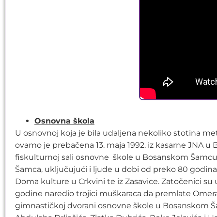
Osnovna škola
U osnovnoj koja je bila udaljena nekoliko stotina me
ovamo je prebačena 13. maja 1992. iz kasarne JNA u Bije
fiskulturnoj sali osnovne škole u Bosanskom Šamcu, g
Šamca, uključujući i ljude u dobi od preko 80 godina.
Doma kulture u Crkvini te iz Zasavice. Zatočenici su u
godine naredio trojici muškaraca da premlate Omera 
gimnastičkoj dvorani osnovne škole u Bosanskom Šamc