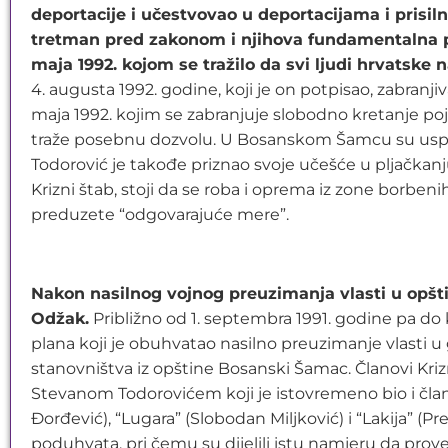
deportacije i učestvovao u deportacijama i prisil
tretman pred zakonom i njihova fundamentalna pr
maja 1992. kojom se tražilo da svi ljudi hrvatske 
4. augusta 1992. godine, koji je on potpisao, zabranjiv
maja 1992. kojim se zabranjuje slobodno kretanje po
traže posebnu dozvolu. U Bosanskom Šamcu su uspost
Todorović je takođe priznao svoje učešće u pljačkanj
Krizni štab, stoji da se roba i oprema iz zone borbe
preduzete “odgovarajuće mere”.
Nakon nasilnog vojnog preuzimanja vlasti u opšt
Odžak.
Približno od 1. septembra 1991. godine pa do 
plana koji je obuhvatao nasilno preuzimanje vlasti 
stanovništva iz opštine Bosanski Šamac. Članovi Kriz
Stevanom Todorovićem koji je istovremeno bio i član
Đorđević), “Lugara” (Slobodan Miljković) i “Lakija” (
poduhvata, pri čemu su dijelili istu namjeru da prov